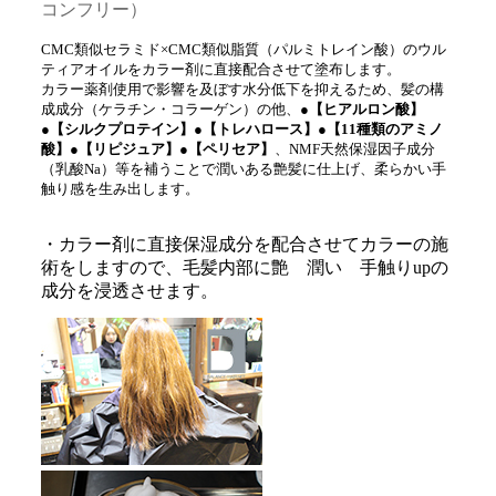
コンフリー）
CMC類似セラミド×CMC類似脂質（パルミトレイン酸）のウル
ティアオイルをカラー剤に直接配合させて塗布します。
カラー薬剤使用で影響を及ぼす水分低下を抑えるため、髪の構
成成分（ケラチン・コラーゲン）の他、
●【ヒアルロン酸】
●
【シルクプロテイン】
●【トレハロース】
●【11種類のアミノ
酸】●【リピジュア】●【ペリセア】
、NMF天然保湿因子成分
（乳酸Na）等を補うことで潤いある艶髪に仕上げ、柔らかい手
触り感を生み出します。
・カラー剤に直接保湿成分を配合させてカラーの施
術をしますので、毛髪内部に艶 潤い 手触りupの
成分を浸透させます。