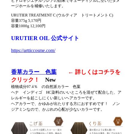
ヒドロキシエチルウレアの効果でキューティクルに空いたダメ
ージホールを補修いたします。
URUTIER TREATMENT C (ウルティア トリートメント C)
容量375g 5,170円
容量1000g 12,100円
URUTIER OIL 公式サイト
https://artticcosme.com/
香草カラー 色葉
← 詳しくはコチラを
クリック！
New
植物成分97.4％ の自然派カラー 色葉
ヘナ インディゴ HC染料のいいところを混ぜて配合した、ア
レルギーを起こしにくい新しいヘアカラーです。
ヘアカラーで、かゆみが出たりする方におすすめです！ ノン
ジアミンなので、かぶれの心配が少ないカラーです。