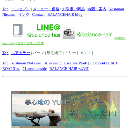
Top
|
コンセプト
|
メニュー・価格
|
お取扱い商品
|
地図・案内
|
Yoshinari
Nitsuma
|
リンク
|
Contact
|
BALANCEHAIR blog
|
@balance-
hair LINE@ 公式アカウントです
Top
|
ヘアカラー
| パーマ | 縮毛矯正 | トリートメント |
Top
|
Yoshinari Niitsuma
|
ａ moment
|
Creative Work
|
a moment PEACE
BOAT 51st
|
51 another side
|
BALANCE-HAIRへの道
|