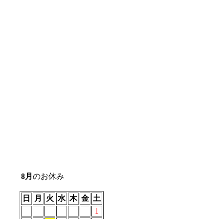
8
月
のお休み
日
月
火
水
木
金
土
1