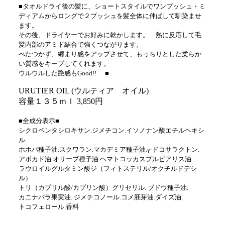
■タオルドライ後の髪に、ショートスタイルでワンプッシュ・ミ
ディアムからロングで２プッシュを髪全体に伸ばして馴染ませ
ます。
その後、ドライヤーでお好みに乾かします。 熱に反応して毛
髪内部のアミド結合で強くつながります。
べたつかず、纏まり感をアップさせて、もっちりとした柔らか
い質感をキープしてくれます。
ウルウルした艶感もGood!!
■
URUTIER OIL (ウルティア オイル)
容量１３５ｍｌ 3,850円
■全成分表示■
シクロペンタシロキサン.ジメチコン.イソノナン酸エチルヘキシ
ル.
ホホバ種子油.スクワラン.マカデミア種子油.γ-ドコサラクトン.
アボカド油.オリーブ種子油.ヘマトコッカスプルビアリス油.
ラウロイルグルタミン酸ジ（フィトステリル/オクチルドデシ
ル）.
トリ（カプリル酸/カプリン酸）グリセリル. ブドウ種子油.
カニナバラ果実油. ジメチコノール.コメ胚芽油.ダイズ油.
トコフェロール.香料