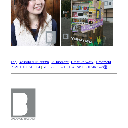
Top
|
Yoshinari Niitsuma
|
ａ moment
|
Creative Work
|
a moment
PEACE BOAT 51st
|
51 another side
|
BALANCE-HAIRへの道
|