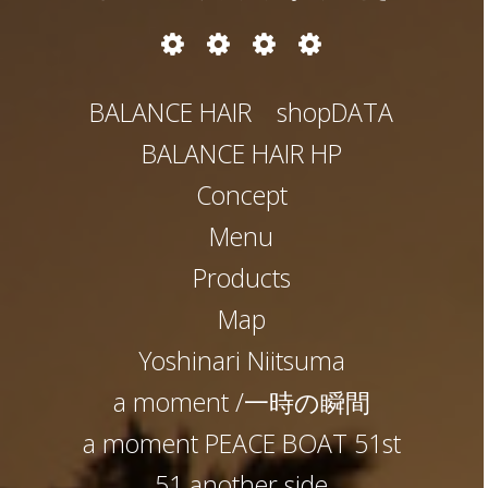
お
パ
ヘ
遊
店
ー
ア
び
と
マ
カ
BALANCE HAIR shopDATA
か
と
ラ
か
ー
BALANCE HAIR HP
と
か
Concept
Menu
Products
Map
Yoshinari Niitsuma
a moment /一時の瞬間
a moment PEACE BOAT 51st
51 another side