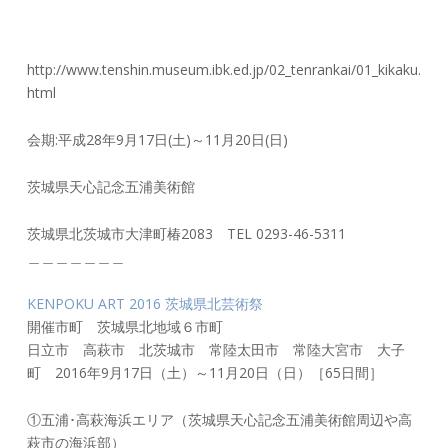
http://www.tenshin.museum.ibk.ed.jp/02_tenrankai/01_kikaku.
html
会期:平成28年9月17日(土)～11月20日(日)
茨城県天心記念五浦美術館
茨城県北茨城市大津町椿2083 TEL 0293-46-5311
＿＿＿＿＿＿＿
KENPOKU ART 2016 茨城県北芸術祭
開催市町 茨城県北地域６市町
日立市 高萩市 北茨城市 常陸太田市 常陸大宮市 大子
町 2016年9月17日（土）～11月20日（日）［65日間］
①五浦･高萩海浜エリア（茨城県天心記念五浦美術館周辺や高
萩市の海浜部）