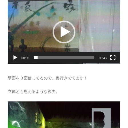
動
画
プ
レ
ー
00:00
00:43
ヤ
ー
壁面を３面使ってるので、奥行きでてます！
立体とも思えるような視界。