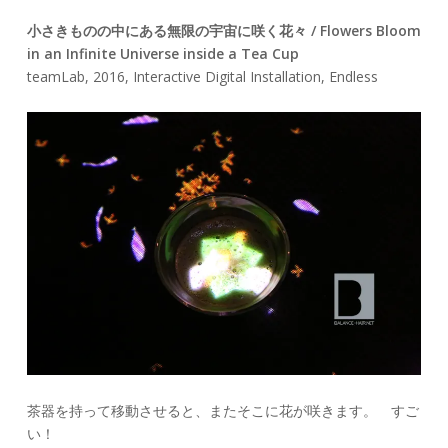
小さきものの中にある無限の宇宙に咲く花々 / Flowers Bloom
in an Infinite Universe inside a Tea Cup
teamLab, 2016, Interactive Digital Installation, Endless
茶器を持って移動させると、またそこに花が咲きます。 すご
い！