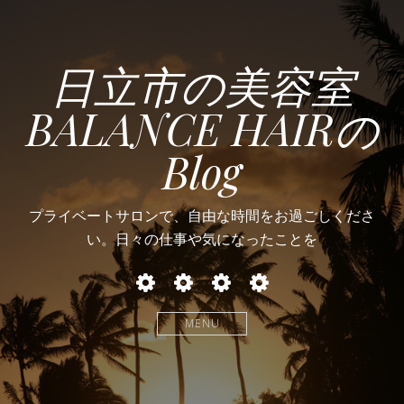
日立市の美容室
BALANCE HAIRの
Blog
プライベートサロンで、自由な時間をお過ごしくださ
い。日々の仕事や気になったことを
お
パ
ヘ
遊
店
ー
ア
び
と
マ
カ
MENU
か
と
ラ
か
ー
と
か