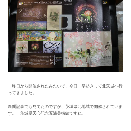
北
芸
術
祭
チ
ー
ム
ラ
ボ
の
展
示
に
行
一昨日から開催されたみたいで、今日 早起きして北茨城へ行
っ
ってきました。
て
き
新聞記事でも見てたのですが、茨城県北地域で開催されていま
た
す。 茨城県天心記念五浦美術館ですね。
よ
～