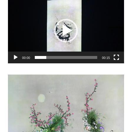
動
画
プ
レ
ー
00:00
00:15
ヤ
ー