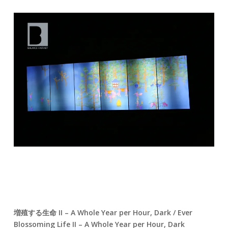
増殖する生命 II – A Whole Year per Hour, Dark / Ever
Blossoming Life II – A Whole Year per Hour, Dark