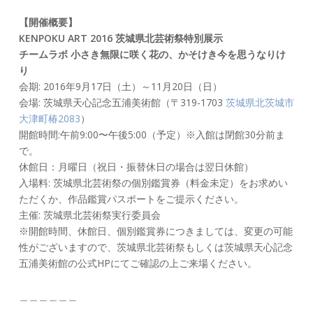
【開催概要】
KENPOKU ART 2016 茨城県北芸術祭特別展示
チームラボ 小さき無限に咲く花の、かそけき今を思うなりけ
り
会期: 2016年9月17日（土）～11月20日（日）
会場: 茨城県天心記念五浦美術館（〒319-1703
茨城県北茨城市
大津町椿2083
）
開館時間:午前9:00〜午後5:00（予定）※入館は閉館30分前ま
で。
休館日：月曜日（祝日・振替休日の場合は翌日休館）
入場料: 茨城県北芸術祭の個別鑑賞券（料金未定）をお求めい
ただくか、作品鑑賞パスポートをご提示ください。
主催: 茨城県北芸術祭実行委員会
※開館時間、休館日、個別鑑賞券につきましては、変更の可能
性がございますので、茨城県北芸術祭もしくは茨城県天心記念
五浦美術館の公式HPにてご確認の上ご来場ください。
＿＿＿＿＿＿