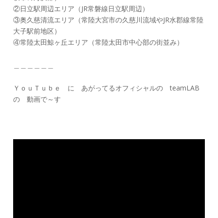
②日立駅周辺エリア（JR常磐線日立駅周辺）
③奥久慈清流エリア（常陸大宮市の久慈川流域やJR水郡線常陸
大子駅前地区）
④常陸太田鯨ヶ丘エリア（常陸太田市中心部の街並み）
＿＿＿＿＿＿
ＹｏｕＴｕｂｅ に あがってるオフィシャルの teamLAB
の 動画で～す