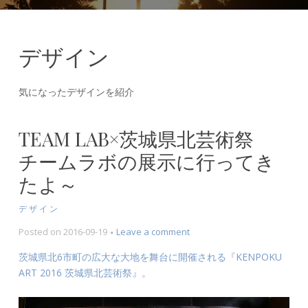
デザイン
気になったデザインを紹介
TEAM LAB×茨城県北芸術祭
チームラボの展示に行ってき
たよ～
デザイン
on
Posted on
2016-09-19
Leave a comment
team
茨城県北6市町の広大な大地を舞台に開催される『KENPOKU
Lab×
ART 2016 茨城県北芸術祭』。
茨
城
県