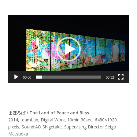
動
画
プ
レ
ー
00:00
00:32
ヤ
ー
まほろば / The Land of Peace and Bliss
2014, teamLab, Digital Work, 10min 30sec, 6480×1920
pixels, Sound:AO Shigetake, Supervising Director Seigo
Matsuoka