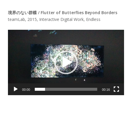
境界のない群蝶 / Flutter of Butterflies Beyond Borders
teamLab, 2015, Interactive Digital Work, Endless
動
画
プ
レ
ー
00:00
00:16
ヤ
ー