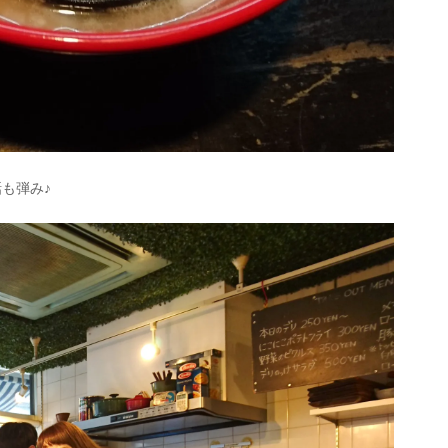
話も弾み♪