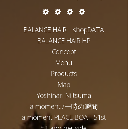
お
パ
ヘ
遊
店
ー
ア
び
と
マ
カ
BALANCE HAIR shopDATA
か
と
ラ
か
ー
BALANCE HAIR HP
と
か
Concept
Menu
Products
Map
Yoshinari Niitsuma
a moment /一時の瞬間
a moment PEACE BOAT 51st
51 another side