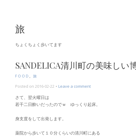
旅
ちょくちょく歩いてます
SANDELICA清川町の美味し
FOOD
,
旅
on
Posted on
2016-02-22
Leave a comment
Sandelica
さて、翌火曜日は
清
若干二日酔いだったのでｗ ゆっくり起床。
川
町
の
身支度をして出発します。
美
味
薬院から歩いて１０分くらいの清川町にある