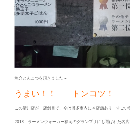
魚介とんこつを頂きました～
うまい！！ トンコツ！
この清川店が一店舗目で、今は博多市内に４店舗あり すごい
2013 ラーメンウォーカー福岡のグランプリにも選ばれた名