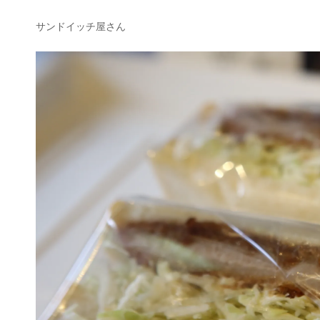
し
い
サンドイッチ屋さん
博
多
の
サ
ン
ド
イ
ッ
チ
屋
さ
ん